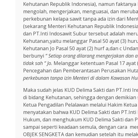
Kehutanan Republik Indonesia), namun faktanya K
mengolah, mengerjakan, menguasai, dan meruba
perkebunan kelapa sawit tanpa ada izin dari Me
(sekarang Menteri Kehutanan Republik Indonesia
dan PT.Inti Indosawit Subur tersebut adalah m
Kehutanan,yaitu melanggar Pasal 50 ayat (3) h
Kehutanan Jo Pasal 50 ayat (2) hurf a,dan c Und
berbunyi
“ Setiap orang dilarang mengerjakan dan
tidak sah “ Jo.
Melanggar ketentuan Pasal 17 ayat
Pencegahan dan Pemberantasan Perusakan Huta
perkebunan tanpa izin Menteri di dalam Kawasan Hu
Maka sudah jelas KUD Delima Sakti dan PT.Inti
di bidang Kehutanan, sehingga dengan demikia
Ketua Pengadilan Pelalawan melalui Hakim Ketu
menyatakan bahwa KUD Delima Sakti dan PT.Inti
Hukum, dan menghukum KUD Delima Sakti dan PT
sampai seperti keadaan semula, dengan cara me
OBJEK SENGKETA dan kemudian setelah itu mel