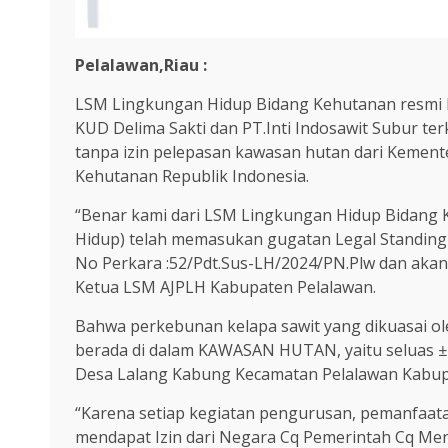
Pelalawan,Riau :
LSM Lingkungan Hidup Bidang Kehutanan resmi l
KUD Delima Sakti dan PT.Inti Indosawit Subur ter
tanpa izin pelepasan kawasan hutan dari Kemen
Kehutanan Republik Indonesia.
“Benar kami dari LSM Lingkungan Hidup Bidang K
Hidup) telah memasukan gugatan Legal Standing
No Perkara :52/Pdt.Sus-LH/2024/PN.Plw dan aka
Ketua LSM AJPLH Kabupaten Pelalawan.
Bahwa perkebunan kelapa sawit yang dikuasai ole
berada di dalam KAWASAN HUTAN, yaitu seluas
±
Desa Lalang Kabung Kecamatan Pelalawan Kabupa
“Karena setiap kegiatan pengurusan, pemanfaat
mendapat Izin dari Negara Cq Pemerintah Cq Me