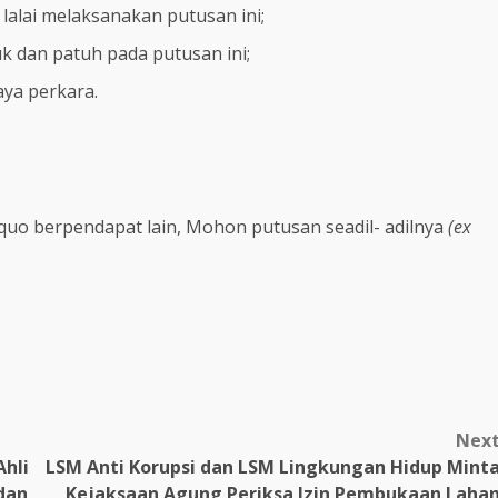
lalai melaksanakan putusan ini;
an patuh pada putusan ini;
a perkara.
quo berpendapat lain, Mohon putusan seadil- adilnya
(ex
m
Nex
Ahli
LSM Anti Korupsi dan LSM Lingkungan Hidup Mint
dan
Kejaksaan Agung Periksa Izin Pembukaan Laha