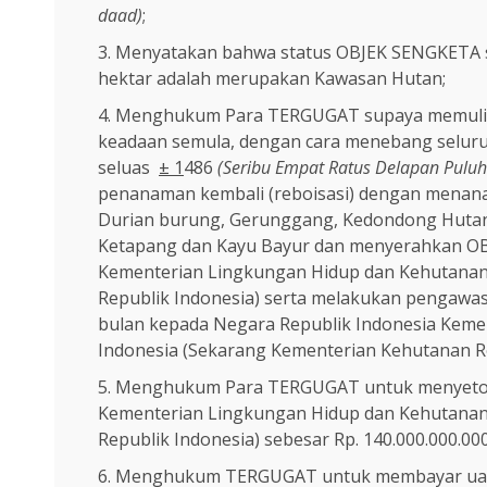
daad)
;
Menyatakan bahwa status OBJEK SENGKETA 
hektar adalah merupakan Kawasan Hutan;
Menghukum Para TERGUGAT supaya memulih
keadaan semula, dengan cara menebang seluru
seluas
± 1
486
(Seribu Empat Ratus Delapan Pulu
penanaman kembali (reboisasi) dengan menana
Durian burung, Gerunggang, Kedondong Huta
Ketapang dan Kayu Bayur dan menyerahkan OB
Kementerian Lingkungan Hidup dan Kehutanan
Republik Indonesia) serta melakukan pengawas
bulan kepada Negara Republik Indonesia Keme
Indonesia (Sekarang Kementerian Kehutanan Re
Menghukum Para TERGUGAT untuk menyetor
Kementerian Lingkungan Hidup dan Kehutanan 
Republik Indonesia) sebesar Rp. 140.000.000.00
Menghukum TERGUGAT untuk membayar uan