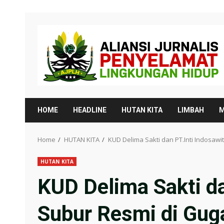
Skip
to
content
HOME
HEADLINE
HUTAN KITA
LIMBAH
M
Home
HUTAN KITA
KUD Delima Sakti dan PT.Inti Indosaw
HUTAN KITA
KUD Delima Sakti da
Subur Resmi di Gug