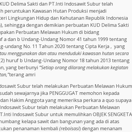
UD Delima Sakti dan PT.Inti Indosawit Subur telah
h peruntukan Kawasan Hutan Produksi menjadi
nteri Lingkungan Hidup dan Kehutanan Republik Indonesia
), sehingga dengan demikian perbuatan KUD Delima Sakti
erupakan Perbuatan Melawan Hukum di bidang
uruf a dan b Undang-Undang Nomor 41 tahun 1999 tentang
ang-undang No. 11 Tahun 2020 tentang Cipta Kerja , yang
 atau menggunakan dan atau menduduki kawasan hutan secara
 (2) huruf b Undang-Undang Nomor 18 tahun 2013 tentang
n, yang berbunyi
“Setiap orang dilarang melakukan kegiatan
tan,”
terang amri
 Indosawit Subur telah melakukan Perbuatan Melawan Hukum
n sudah sewajarnya jika PENGGUGAT memohon kepada
a dan Hakim Anggota yang memeriksa perkara a quo supaya
 Indosawit Subur telah melakukan Perbuatan Melawan
.Inti Indosawit Subur untuk memulihkan OBJEK SENGKETA
numbang kelapa sawit dan bangunan yang ada di atas
akukan penanaman kembali
(reboisasi
) dengan menanam