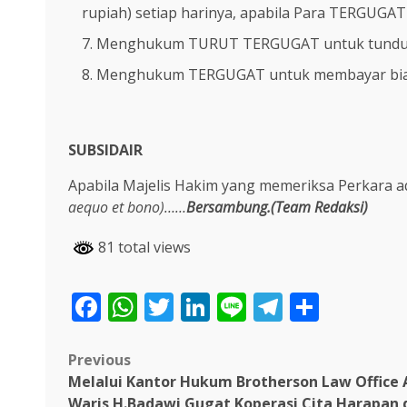
rupiah) setiap harinya, apabila Para TERGUGAT 
Menghukum TURUT TERGUGAT untuk tunduk d
Menghukum TERGUGAT untuk membayar biay
SUBSIDAIR
Apabila Majelis Hakim yang memeriksa Perkara a
aequo et bono)……
Bersambung.(Team Redaksi)
81 total views
Facebook
WhatsApp
Twitter
LinkedIn
Line
Telegra
Share
Post
Previous
Melalui Kantor Hukum Brotherson Law Office 
navigation
Waris H.Badawi Gugat Koperasi Cita Harapan 