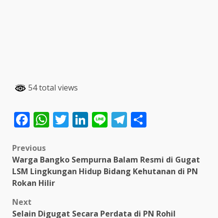
54 total views
Facebook
WhatsApp
Twitter
LinkedIn
Line
Telegram
Share
Post
Previous
Warga Bangko Sempurna Balam Resmi di Gugat
navigation
LSM Lingkungan Hidup Bidang Kehutanan di PN
Rokan Hilir
Next
Selain Digugat Secara Perdata di PN Rohil