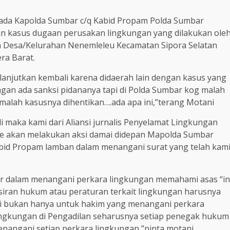
ada Kapolda Sumbar c/q Kabid Propam Polda Sumbar
an kasus dugaan perusakan lingkungan yang dilakukan ole
n Desa/Kelurahan Nenemleleu Kecamatan Sipora Selatan
ra Barat.
dilanjutkan kembali karena didaerah lain dengan kasus yang
ngan ada sanksi pidananya tapi di Polda Sumbar kog malah
 malah kasusnya dihentikan….ada apa ini,”terang Motani
li maka kami dari Aliansi jurnalis Penyelamat Lingkungan
ne akan melakukan aksi damai didepan Mapolda Sumbar
Kabid Propam lamban dalam menangani surat yang telah kam
ar dalam menangani perkara lingkungan memahami asas “in
fsiran hukum atau peraturan terkait lingkungan harusnya
ini bukan hanya untuk hakim yang menangani perkara
ingkungan di Pengadilan seharusnya setiap penegak hukum
nangani setiap perkara lingkungan,”pinta motani