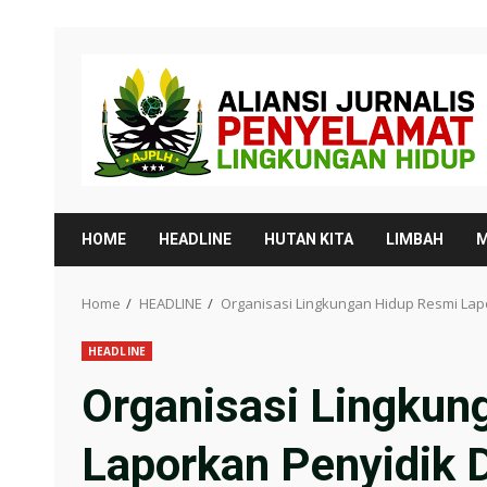
Skip
to
content
HOME
HEADLINE
HUTAN KITA
LIMBAH
M
Home
HEADLINE
Organisasi Lingkungan Hidup Resmi Lap
HEADLINE
Organisasi Lingkun
Laporkan Penyidik 