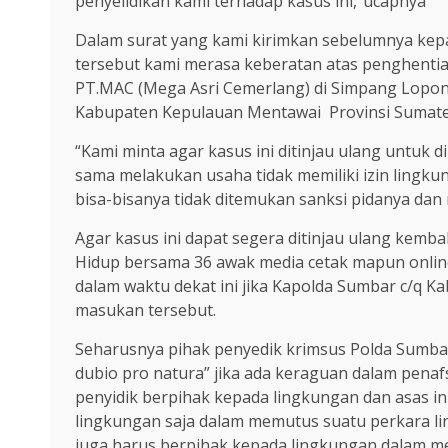
penyelidikan kami terhadap kasus ini,”ucapnya
Dalam surat yang kami kirimkan sebelumnya kep
tersebut kami merasa keberatan atas penghenti
PT.MAC (Mega Asri Cemerlang) di Simpang Lopo
Kabupaten Kepulauan Mentawai Provinsi Sumate
“Kami minta agar kasus ini ditinjau ulang untuk 
sama melakukan usaha tidak memiliki izin lingku
bisa-bisanya tidak ditemukan sanksi pidanya dan
Agar kasus ini dapat segera ditinjau ulang kemba
Hidup bersama 36 awak media cetak mapun onli
dalam waktu dekat ini jika Kapolda Sumbar c/q 
masukan tersebut.
Seharusnya pihak penyedik krimsus Polda Sumb
dubio pro natura” jika ada keraguan dalam pena
penyidik berpihak kepada lingkungan dan asas 
lingkungan saja dalam memutus suatu perkara l
juga harus berpihak kepada lingkungan dalam me