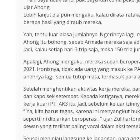
ujar Ahong.
Lebih lanjut dia pun mengaku, kalau dirata-rataka
berapa hasil yang diraub mereka.
Yah, tentu luar biasa jumlahnya. Ngerihnya lagi,
Ahong itu bohong, sebab Armada mereka saja ad
Jadi, kalau setiap hari 3 trip saja, maka 150 trip j
Apalagi, Ahong mengaku, mereka sudah beroperasi 
2021. Ironisnya, tidak ada uang yang masuk ke PA
anehnya lagi, semua tutup mata, termasuk para 
Setelah menghentikan aktivitas kerja mereka, p
dan kapolsek setempat. Kepada ketiganya, merek
kerja kuari PT. AK3 itu. Jadi, sebelum keluar izin
” Ya, kita harus tegas, karena ini menyangkut huk
seperti ini dibiarkan beroperasi, ” ujar Zuliharton
dewan yang terlihat paling vocal dalam aksi terse
Seusai meninjau langsung ke lapangan, para ang