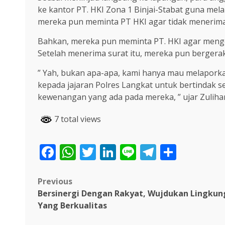
ke kantor PT. HKI Zona 1 Binjai-Stabat guna me
mereka pun meminta PT HKI agar tidak menerima m
Bahkan, mereka pun meminta PT. HKI agar menge
Setelah menerima surat itu, mereka pun bergerak
” Yah, bukan apa-apa, kami hanya mau melaporkan
kepada jajaran Polres Langkat untuk bertindak 
kewenangan yang ada pada mereka, ” ujar Zulihar
7 total views
Facebook
WhatsApp
Twitter
LinkedIn
Line
Telegra
Share
Post
Previous
Bersinergi Dengan Rakyat, Wujdukan Lingku
navigation
Yang Berkualitas