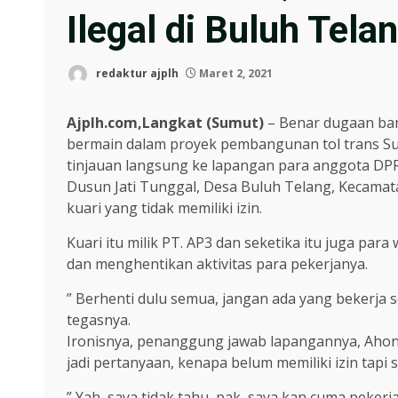
Ilegal di Buluh Tela
redaktur ajplh
Maret 2, 2021
Ajplh.com,Langkat (Sumut)
– Benar dugaan ban
bermain dalam proyek pembangunan tol trans Suma
tinjauan langsung ke lapangan para anggota DPRD L
Dusun Jati Tunggal, Desa Buluh Telang, Kecama
kuari yang tidak memiliki izin.
Kuari itu milik PT. AP3 dan seketika itu juga pa
dan menghentikan aktivitas para pekerjanya.
” Berhenti dulu semua, jangan ada yang bekerja se
tegasnya.
Ironisnya, penanggung jawab lapangannya, Ahong
jadi pertanyaan, kenapa belum memiliki izin tapi 
” Yah, saya tidak tahu, pak, saya kan cuma pekerj