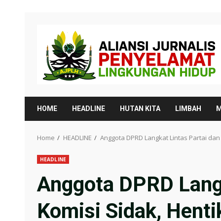
Skip
to
content
HOME
HEADLINE
HUTAN KITA
LIMBAH
M
Home
HEADLINE
Anggota DPRD Langkat Lintas Partai dan 
HEADLINE
Anggota DPRD Langk
Komisi Sidak, Hent