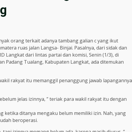
ng
yak orang terkait adanya tambang galian c yang ikut
tera ruas jalan Langsa- Binjai. Pasalnya, dari sidak dan
angkat dari lintas partai dan komisi, Senin (1/3), di
tan Padang Tualang, Kabupaten Langkat, ada ditemukan
ra wakil rakyat itu memanggil penanggung jawab lapangannya
belum jelas izinnya, ” teriak para wakil rakyat itu dengan
 ketika ditanya mengaku belum memiliki izin. Nah, yang
sudah beroperasi.
a, tapi izinnya memang belum ada, karena masih diurus, ”