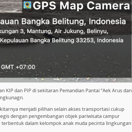
 KIP dan PIP di sekitaran Pemandian Pantai “Aek Arus dan
ingkunagn.
kitarnya menjadi pilihan selain akses transportasi cukup
rategis dengan pengembangan objek pariwisata campur
i terbentuk dalam kelompok anak muda pecinta lingkungan