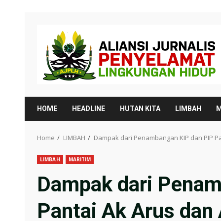
Skip
to
content
HOME
HEADLINE
HUTAN KITA
LIMBAH
M
Home
LIMBAH
Dampak dari Penambangan KIP dan PIP Pa
LIMBAH
MARITIM
Dampak dari Penam
Pantai Ak Arus dan