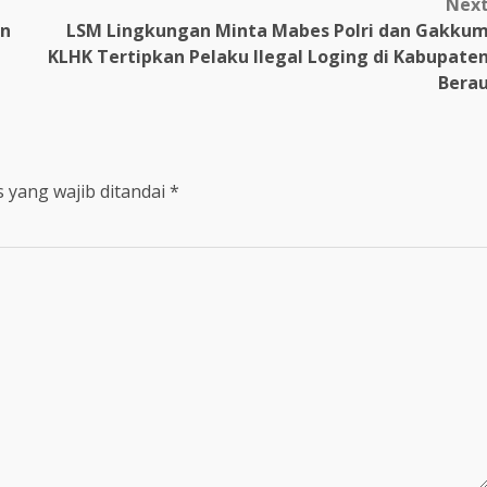
Nex
an
LSM Lingkungan Minta Mabes Polri dan Gakku
KLHK Tertipkan Pelaku Ilegal Loging di Kabupate
Bera
 yang wajib ditandai
*