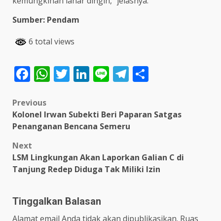
kemungkinan lahar dingin,” jelasnya.
Sumber: Pendam
6 total views
Facebook
WhatsApp
Twitter
LinkedIn
Line
Telegram
Share
Post
Previous
Kolonel Irwan Subekti Beri Paparan Satgas
navigation
Penanganan Bencana Semeru
Next
LSM Lingkungan Akan Laporkan Galian C di
Tanjung Redep Diduga Tak Miliki Izin
Tinggalkan Balasan
Alamat email Anda tidak akan dipublikasikan.
Ruas