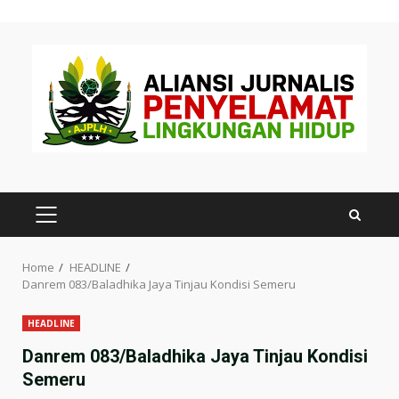
Skip
to
content
PRIMARY
MENU
Home
HEADLINE
Danrem 083/Baladhika Jaya Tinjau Kondisi Semeru
HEADLINE
Danrem 083/Baladhika Jaya Tinjau Kondisi
Semeru