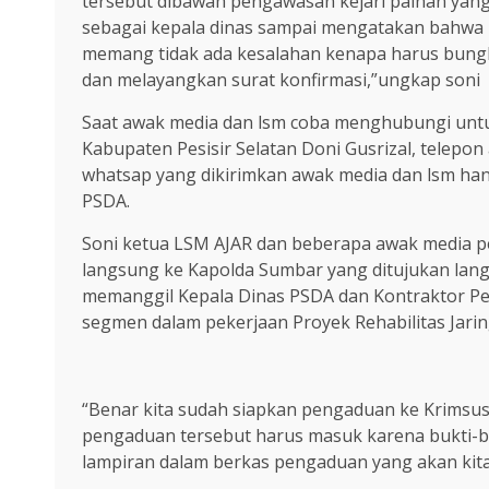
tersebut dibawah pengawasan kejari painan yan
sebagai kepala dinas sampai mengatakan bahwa 
memang tidak ada kesalahan kenapa harus bungk
dan melayangkan surat konfirmasi,”ungkap soni
Saat awak media dan lsm coba menghubungi untuk
Kabupaten Pesisir Selatan Doni Gusrizal, telepon
whatsap yang dikirimkan awak media dan lsm hanya
PSDA.
Soni ketua LSM AJAR dan beberapa awak media 
langsung ke Kapolda Sumbar yang ditujukan lan
memanggil Kepala Dinas PSDA dan Kontraktor Pe
segmen dalam pekerjaan Proyek Rehabilitas Jarin
“Benar kita sudah siapkan pengaduan ke Krimsus
pengaduan tersebut harus masuk karena bukti-buk
lampiran dalam berkas pengaduan yang akan kit