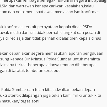
g merupakan lembaga penegak hukum di negara ini, apalag
LSM dan wartawan kenapa cari-cari kesalahan,kalau
am dan no coment saat awak media dan lsm konfirmasi
 konfirmasi terkait pernyataan kepala dinas PSDA
 awak media dan lsm tidak pernah diangkat dan pesan di
 di red saja dan tidak pernah dibalas oleh kepala dinas
pekan depan akan segera memasukan laporan pengduaan
gsung kepada Dir Krimsus Polda Sumbar untuk meminta
laksana terkait beberapa adanya temuan dibeberapa
gan di taratak tembulun tersebut.
 Polda Sumbar dan telah kita jadwalkan pekan depan
ti otentik dilapangan juga tekah kami miliki untuk kita
a masukan,”tegas soni