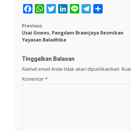
Facebook
WhatsApp
Twitter
LinkedIn
Line
Telegra
Share
Post
Previous
Usai Gowes, Pangdam Brawijaya Resmikan
navigation
Yayasan Baladhika
Tinggalkan Balasan
Alamat email Anda tidak akan dipublikasikan.
Ruas
Komentar
*