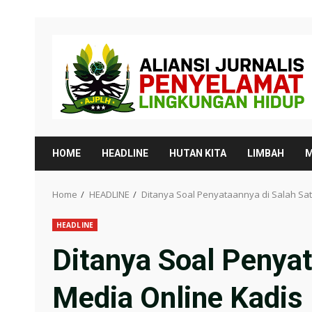
Skip
to
content
HOME
HEADLINE
HUTAN KITA
LIMBAH
M
Home
HEADLINE
Ditanya Soal Penyataannya di Salah Sa
HEADLINE
Ditanya Soal Penyat
Media Online Kadis