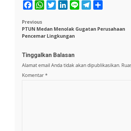
Facebook
WhatsApp
Twitter
LinkedIn
Line
Telegra
Share
Post
Previous
PTUN Medan Menolak Gugatan Perusahaan
navigation
Pencemar Lingkungan
Tinggalkan Balasan
Alamat email Anda tidak akan dipublikasikan.
Ruas
Komentar
*