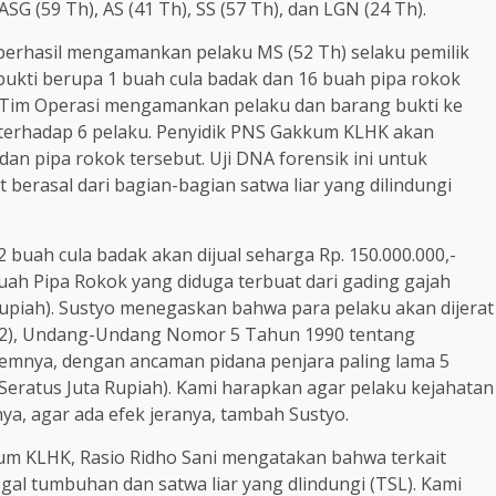
ASG (59 Th), AS (41 Th), SS (57 Th), dan LGN (24 Th).
erhasil mengamankan pelaku MS (52 Th) selaku pemilik
bukti berupa 1 buah cula badak dan 16 buah pipa rokok
. Tim Operasi mengamankan pelaku dan barang bukti ke
 terhadap 6 pelaku. Penyidik PNS Gakkum KLHK akan
an pipa rokok tersebut. Uji DNA forensik ini untuk
berasal dari bagian-bagian satwa liar yang dilindungi
 buah cula badak akan dijual seharga Rp. 150.000.000,-
uah Pipa Rokok yang diduga terbuat dari gading gajah
 Rupiah). Sustyo menegaskan bahwa para pelaku akan dijerat
at (2), Undang-Undang Nomor 5 Tahun 1990 tentang
temnya, dengan ancaman pidana penjara paling lama 5
(Seratus Juta Rupiah). Kami harapkan agar pelaku kejahatan
ya, agar ada efek jeranya, tambah Sustyo.
um KLHK, Rasio Ridho Sani mengatakan bahwa terkait
l tumbuhan dan satwa liar yang dlindungi (TSL). Kami