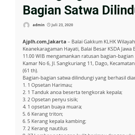
Bagian Satwa Dilind
admin
Juli 23, 2020
Ajplh.com,Jakarta
– Balai Gakkum KLHK Wilayah 
Keanekaragaman Hayati, Balai Besar KSDA Jawa Bar
11.00 WIB mengamankan ratusan bagian-bagian s
Kamar No 6, Jl. Sangkuriang 11, Dago, Kecamatan
(61 th).
Bagian-bagian satwa dilindungi yang berhasil diam
1. 1 Opsetan Harimau;
2. 1 Tanduk anoa beserta tengkorak kepala;
3. 2 Opsetan penyu sisik;
4. 1 opsetan buaya muara;
5. 6 Kerang triton;
6. 5 Kerang kepala kambing;
7. 2 Kerang nautilus