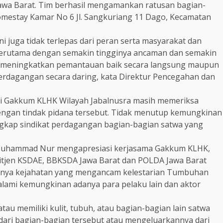
Jawa Barat. Tim berhasil mengamankan ratusan bagian-
Homestay Kamar No 6 Jl. Sangkuriang 11 Dago, Kecamatan
juga tidak terlepas dari peran serta masyarakat dan
terutama dengan semakin tingginya ancaman dan semakin
an meningkatkan pemantauan baik secara langsung maupun
perdagangan secara daring, kata Direktur Pencegahan dan
alai Gakkum KLHK Wilayah Jabalnusra masih memeriksa
dengan tindak pidana tersebut. Tidak menutup kemungkinan
ap sindikat perdagangan bagian-bagian satwa yang
 Muhammad Nur mengapresiasi kerjasama Gakkum KLHK,
itjen KSDAE, BBKSDA Jawa Barat dan POLDA Jawa Barat
anya kejahatan yang mengancam kelestarian Tumbuhan
dalami kemungkinan adanya para pelaku lain dan aktor
 memiliki kulit, tubuh, atau bagian-bagian lain satwa
 dari bagian-bagian tersebut atau mengeluarkannya dari