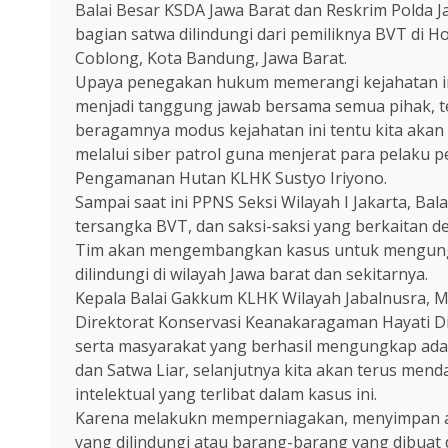
Balai Besar KSDA Jawa Barat dan Reskrim Polda 
bagian satwa dilindungi dari pemiliknya BVT di 
Coblong, Kota Bandung, Jawa Barat.
Upaya penegakan hukum memerangi kejahatan ini 
menjadi tanggung jawab bersama semua pihak, 
beragamnya modus kejahatan ini tentu kita ak
melalui siber patrol guna menjerat para pelaku 
Pengamanan Hutan KLHK Sustyo Iriyono.
Sampai saat ini PPNS Seksi Wilayah I Jakarta, B
tersangka BVT, dan saksi-saksi yang berkaitan 
Tim akan mengembangkan kasus untuk mengungk
dilindungi di wilayah Jawa barat dan sekitarnya.
Kepala Balai Gakkum KLHK Wilayah Jabalnusra,
Direktorat Konservasi Keanakaragaman Hayati D
serta masyarakat yang berhasil mengungkap ad
dan Satwa Liar, selanjutnya kita akan terus men
intelektual yang terlibat dalam kasus ini.
Karena melakukn memperniagakan, menyimpan atau
yang dilindungi atau barang-barang yang dibuat