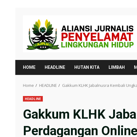
Skip
to
content
HOME
HEADLINE
HUTAN KITA
LIMBAH
M
Home
HEADLINE
Gakkum KLHK Jabalnusra Kembali Ungkap
HEADLINE
Gakkum KLHK Jabal
Perdagangan Online