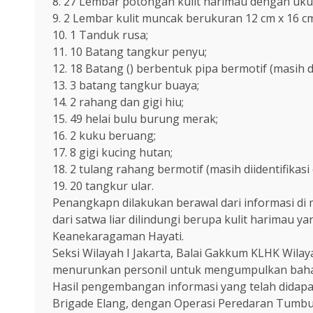
8. 27 Lembar potongan kulit harimau dengan ukur
9. 2 Lembar kulit muncak berukuran 12 cm x 16 c
10. 1 Tanduk rusa;
11. 10 Batang tangkur penyu;
12. 18 Batang () berbentuk pipa bermotif (masih dii
13. 3 batang tangkur buaya;
14. 2 rahang dan gigi hiu;
15. 49 helai bulu burung merak;
16. 2 kuku beruang;
17. 8 gigi kucing hutan;
18. 2 tulang rahang bermotif (masih diidentifikasi o
19. 20 tangkur ular.
Penangkapn dilakukan berawal dari informasi di
dari satwa liar dilindungi berupa kulit harimau 
Keanekaragaman Hayati.
Seksi Wilayah I Jakarta, Balai Gakkum KLHK Wila
menurunkan personil untuk mengumpulkan baha
Hasil pengembangan informasi yang telah didapa
Brigade Elang, dengan Operasi Peredaran Tumbu