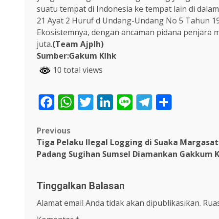
suatu tempat di Indonesia ke tempat lain di dalam 
21 Ayat 2 Huruf d Undang-Undang No 5 Tahun 19
Ekosistemnya, dengan ancaman pidana penjara m
juta.
(Team Ajplh)
Sumber:Gakum Klhk
10 total views
Facebook
WhatsApp
Twitter
LinkedIn
Line
Telegra
Share
Post
Previous
Tiga Pelaku Ilegal Logging di Suaka Margasa
navigation
Padang Sugihan Sumsel Diamankan Gakkum 
Tinggalkan Balasan
Alamat email Anda tidak akan dipublikasikan.
Ruas