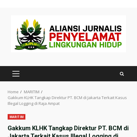
Skip
to
content
PRIMARY
MENU
Home
MARITIM
Gakkum KLHK Tangkap Direktur PT. BCM di Jakarta Terkait Kasus
Illegal Logging di Raja Ampat
MARITIM
Gakkum KLHK Tangkap Direktur PT. BCM di
Jakarta Terkait Kasus Illegal Logging di