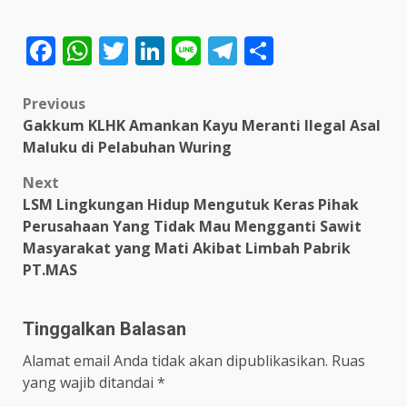
Facebook
WhatsApp
Twitter
LinkedIn
Line
Telegram
Share
Post
Previous
Gakkum KLHK Amankan Kayu Meranti Ilegal Asal
navigation
Maluku di Pelabuhan Wuring
Next
LSM Lingkungan Hidup Mengutuk Keras Pihak
Perusahaan Yang Tidak Mau Mengganti Sawit
Masyarakat yang Mati Akibat Limbah Pabrik
PT.MAS
Tinggalkan Balasan
Alamat email Anda tidak akan dipublikasikan.
Ruas
yang wajib ditandai
*