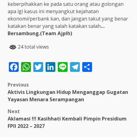
keberpihakkan ke pada satu orang atau golongan
apa lgi kasus ini menyangkut kejahatan
ekonomi/perbank kan, dan jangan takut yang benar
katakan benar yang salah katakan salah
…
Bersambung.(Team Ajplh)
24 total views
Facebook
WhatsApp
Twitter
LinkedIn
Line
Telegram
Share
Post
Previous
Aktivis Lingkungan Hidup Menganggap Gugatan
navigation
Yayasan Menara Serampangan
Next
Aklamasi !!! Kasihhati Kembali Pimpin Presidium
FPII 2022 – 2027