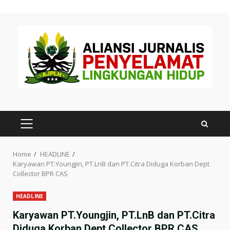
Skip
to
content
PRIMARY
MENU
Home
HEADLINE
Karyawan PT.Youngjin, PT.LnB dan PT.Citra Diduga Korban Dept
Collector BPR CAS
HEADLINE
Karyawan PT.Youngjin, PT.LnB dan PT.Citra
Diduga Korban Dept Collector BPR CAS