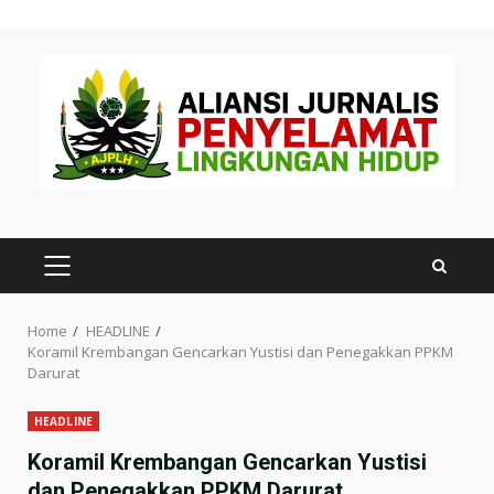
Skip
to
content
PRIMARY
MENU
Home
HEADLINE
Koramil Krembangan Gencarkan Yustisi dan Penegakkan PPKM
Darurat
HEADLINE
Koramil Krembangan Gencarkan Yustisi
dan Penegakkan PPKM Darurat