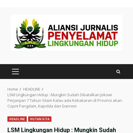
Skip
to
content
PRIMARY
MENU
Home
HEADLINE
LSM Lingkungan Hidup : Mungkin Sudah Dibatalkan Jokowi
Perjanjian 7 Tahun Silam Kalau ada Kebakaran di Provinsi akan
Copot Pangdam, Kapolda dan Danrem
HEADLINE
HUTAN KITA
LSM Lingkungan Hidup : Mungkin Sudah