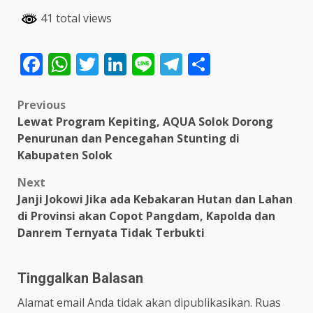
41 total views
Facebook
WhatsApp
Twitter
LinkedIn
Line
Telegram
Share
Post
Previous
Lewat Program Kepiting, AQUA Solok Dorong
navigation
Penurunan dan Pencegahan Stunting di
Kabupaten Solok
Next
Janji Jokowi Jika ada Kebakaran Hutan dan Lahan
di Provinsi akan Copot Pangdam, Kapolda dan
Danrem Ternyata Tidak Terbukti
Tinggalkan Balasan
Alamat email Anda tidak akan dipublikasikan.
Ruas