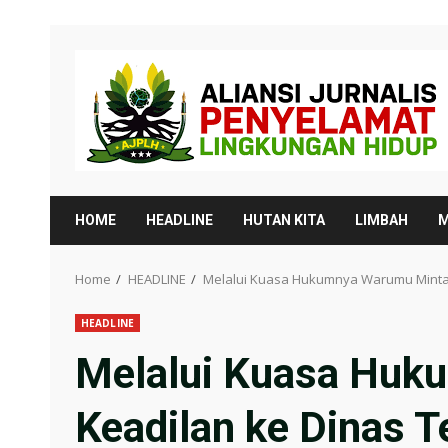
Skip
to
content
HOME
HEADLINE
HUTAN KITA
LIMBAH
M
Home
HEADLINE
Melalui Kuasa Hukumnya Warumu Minta 
HEADLINE
Melalui Kuasa Huk
Keadilan ke Dinas 