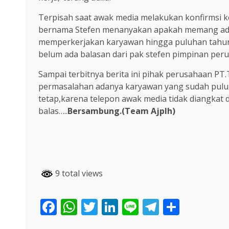
Terpisah saat awak media melakukan konfirmsi 
bernama Stefen menanyakan apakah memang ada
memperkerjakan karyawan hingga puluhan tahun t
belum ada balasan dari pak stefen pimpinan per
Sampai terbitnya berita ini pihak perusahaan PT.
permasalahan adanya karyawan yang sudah puluh
tetap,karena telepon awak media tidak diangkat 
balas…..
Bersambung.(Team Ajplh)
9 total views
Facebook
WhatsApp
Twitter
LinkedIn
Line
Telegra
Share