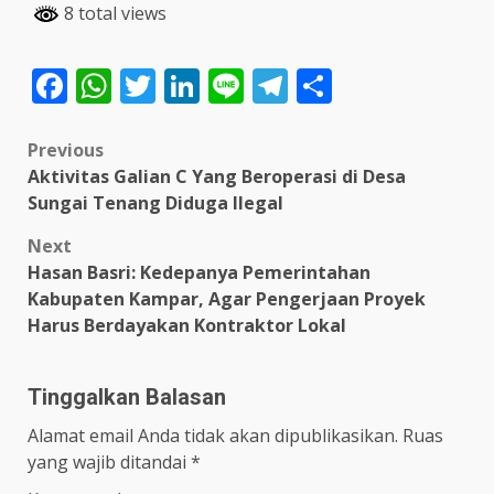
8 total views
Facebook
WhatsApp
Twitter
LinkedIn
Line
Telegram
Share
Post
Previous
Aktivitas Galian C Yang Beroperasi di Desa
navigation
Sungai Tenang Diduga Ilegal
Next
Hasan Basri: Kedepanya Pemerintahan
Kabupaten Kampar, Agar Pengerjaan Proyek
Harus Berdayakan Kontraktor Lokal
Tinggalkan Balasan
Alamat email Anda tidak akan dipublikasikan.
Ruas
yang wajib ditandai
*