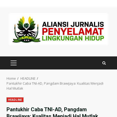
Skip
to
content
PRIMARY
MENU
Home
HEADLINE
Pantukhir Caba TNI-AD, Pangdam Brawijaya: Kualitas Menjadi
Hal Mutlak
HEADLINE
Pantukhir Caba TNI-AD, Pangdam
Brawijaya: Kualitas Menjadi Hal Mutlak