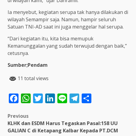
di wilayah kami,” ujar Danramil.
Ia menyebut, kegiatan serupa tak hanya dilakukan di
wilayah Semampir saja. Namun, hampir seluruh
Satuan TNI-AD saat ini juga menggelar hal serupa.
“Dari kegiatan itu, kita bisa memupuk
Kemanunggalan yang sudah terwujud dengan baik,”
cetusnya.
Sumber;Pendam
11 total views
Facebook
WhatsApp
Twitter
LinkedIn
Line
Telegram
Share
Post
Previous
KLHK dan ESDM Harus Tegaskan Pasal:158 UU
navigation
GALIAN C di Ketapang Kalbar Kepada PT.DCM