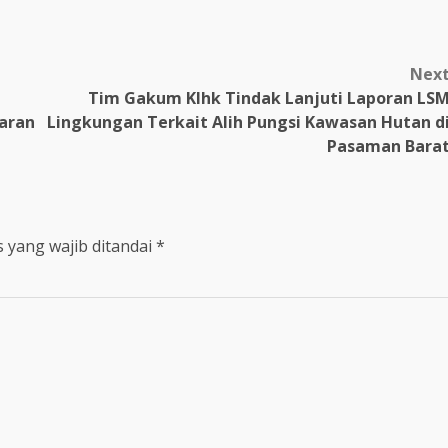
m
Nex
Tim Gakum Klhk Tindak Lanjuti Laporan LS
aran
Lingkungan Terkait Alih Pungsi Kawasan Hutan d
Pasaman Bara
 yang wajib ditandai
*