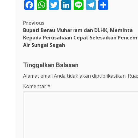
Facebook
WhatsApp
Twitter
LinkedIn
Line
Telegra
Share
Post
Previous
Bupati Berau Muharram dan DLHK, Meminta
navigation
Kepada Perusahaan Cepat Selesaikan Pencem
Air Sungai Segah
Tinggalkan Balasan
Alamat email Anda tidak akan dipublikasikan.
Ruas
Komentar
*