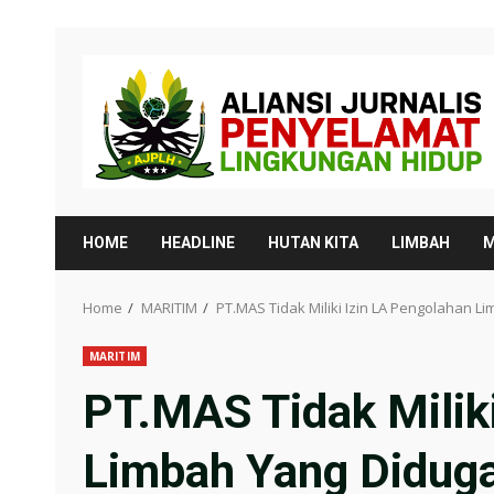
Skip
to
content
HOME
HEADLINE
HUTAN KITA
LIMBAH
M
Home
MARITIM
PT.MAS Tidak Miliki Izin LA Pengolahan 
MARITIM
PT.MAS Tidak Milik
Limbah Yang Didug