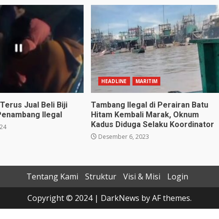
HEADLINE
MARITIM
Terus Jual Beli Biji
Tambang Ilegal di Perairan Batu
Penambang Ilegal
Hitam Kembali Marak, Oknum
Kadus Diduga Selaku Koordinator
024
Desember 6, 2023
Tentang Kami
Struktur
Visi & Misi
Login
Copyright © 2024
|
DarkNews
by AF themes.