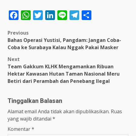
Facebook
WhatsApp
Twitter
LinkedIn
Line
Telegram
Share
Post
Previous
Bahas Operasi Yustisi, Pangdam: Jangan Coba-
navigation
Coba ke Surabaya Kalau Nggak Pakai Masker
Next
Team Gakkum KLHK Mengamankan Ribuan
Hektar Kawasan Hutan Taman Nasional Meru
Betiri dari Perambah dan Penebang Ilegal
Tinggalkan Balasan
Alamat email Anda tidak akan dipublikasikan.
Ruas
yang wajib ditandai
*
Komentar
*