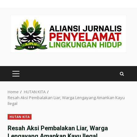
Skip
to
content
PRIMARY
MENU
Home
HUTAN KITA
Resah Aksi Pembalakan Liar, Warga Lengayang Amankan Kayu
Ilegal
HUTAN KITA
Resah Aksi Pembalakan Liar, Warga
Lengayang Amankan Kayu Ilegal