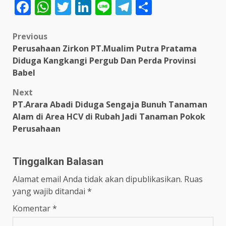
Facebook
WhatsApp
Twitter
LinkedIn
Line
Telegram
Share
Post
Previous
Perusahaan Zirkon PT.Mualim Putra Pratama
navigation
Diduga Kangkangi Pergub Dan Perda Provinsi
Babel
Next
PT.Arara Abadi Diduga Sengaja Bunuh Tanaman
Alam di Area HCV di Rubah Jadi Tanaman Pokok
Perusahaan
Tinggalkan Balasan
Alamat email Anda tidak akan dipublikasikan.
Ruas
yang wajib ditandai
*
Komentar
*