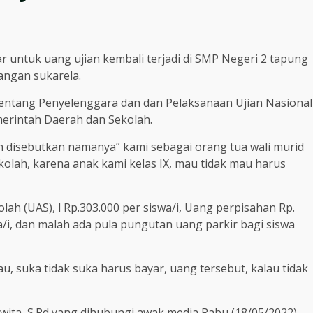
 untuk uang ujian kembali terjadi di SMP Negeri 2 tapung
ngan sukarela.
Tentang Penyelenggara dan dan Pelaksanaan Ujian Nasional
erintah Daerah dan Sekolah.
 disebutkan namanya” kami sebagai orang tua wali murid
lah, karena anak kami kelas IX, mau tidak mau harus
ah (UAS), l Rp.303.000 per siswa/i, Uang perpisahan Rp.
a/i, dan malah ada pula pungutan uang parkir bagi siswa
u, suka tidak suka harus bayar, uang tersebut, kalau tidak
ita, S.Pd yang dihubungi awak media Rabu (18/05/2022)