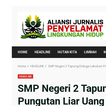
Skip
to
content
HOME
HEADLINE
HUTAN KITA
LIMBAH
M
Home
HEADLINE
SMP Negeri 2 Tapung Diduga Lakukan Pu
HEADLINE
SMP Negeri 2 Tapu
Pungutan Liar Uang 