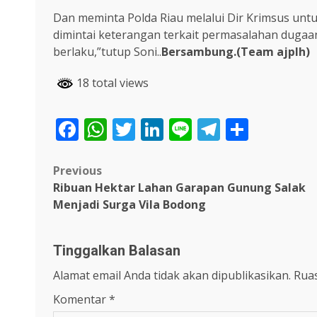
Dan meminta Polda Riau melalui Dir Krimsus unt
dimintai keterangan terkait permasalahan duga
berlaku,”tutup Soni..
Bersambung.(Team ajplh)
18 total views
Facebook
WhatsApp
Twitter
LinkedIn
Line
Telegra
Share
Post
Previous
Ribuan Hektar Lahan Garapan Gunung Salak
navigation
Menjadi Surga Vila Bodong
Tinggalkan Balasan
Alamat email Anda tidak akan dipublikasikan.
Ruas
Komentar
*