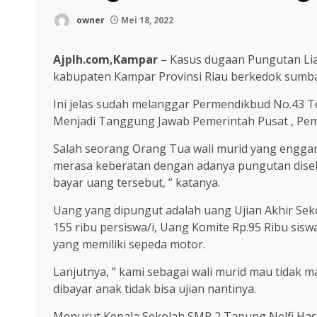
owner
Mei 18, 2022
Ajplh.com,Kampar
– Kasus dugaan Pungutan Liar
kabupaten Kampar Provinsi Riau berkedok sumba
Ini jelas sudah melanggar Permendikbud No.43 
Menjadi Tanggung Jawab Pemerintah Pusat , Pem
Salah seorang Orang Tua wali murid yang enggan
merasa keberatan dengan adanya pungutan diseko
bayar uang tersebut, ” katanya.
Uang yang dipungut adalah uang Ujian Akhir Sekol
155 ribu persiswa/i, Uang Komite Rp.95 Ribu sisw
yang memiliki sepeda motor.
Lanjutnya, ” kami sebagai wali murid mau tidak ma
dibayar anak tidak bisa ujian nantinya.
Menurut Kepala Sekolah SMP 2 Tapung Nelfi Hasw