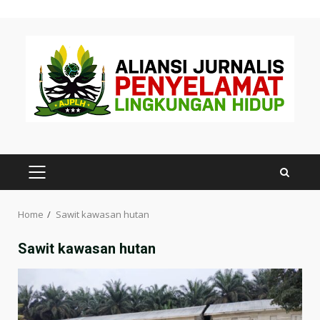
Skip
to
content
PRIMARY
MENU
Home
Sawit kawasan hutan
Sawit kawasan hutan