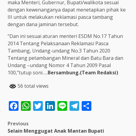
maka Menteri, Gubernur, Bupati/walikota sesuai
dengan kewenanganya dapat menetapkan pihak ke
III untuk melakukan reklamasi pasca tambang
dengan dana jaminan tersebut.
“Dan ini sesuai aturan menteri ESDM No.17 Tahun
2014 Tentang Pelaksanaan Reklamasi Pasca
Tambang, Undang-undang No.3 Tahun 2020
Tentang petambangan Mineral dan Batu Bara dan
Undang –undang Nomor 4 Tahun 2009 Pasal
100,”tutup soni…..
Bersambung.(Team Redaksi)
56 total views
Facebook
WhatsApp
Twitter
LinkedIn
Line
Telegram
Share
Post
Previous
Selain Menggugat Anak Mantan Bupati