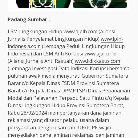
Padang,Sumbar :
LSM Lingkungan Hidup
www.ajplh.com
(Aliansi
Jurnalis Penyelamat Lingkungan Hidup)
www.lplh-
indonesia.com
(Lembaga Peduli Lingkungan Hidup
Indonesia) dan LSM Anti Korupsi
www.ajar.or.id
(Aliansi Jurnalis Anti Rasuah)
www.lidikkasus.com
(Lembaga Investigasi Data Indikasi Korupsi bersama
puluhan awak media menyurati Gubernur Sumatera
Barat c/q Kepala Dinas ESDM Provinsi Sumatera
Barat c/q Kepala Dinas DPMPTSP (Dinas Penanaman
Modal dan Pelayanan Terpadu Satu Pintu c/q Kepala
Dinas Lingkungan Hidup Provinsi Sumatera Barat,
Rabu 28/02/2024 mempertanyakan dana jaminan
reklamasi yang di setor pelaku usaha dalam
persyaratan pengurusan izin IUP/IUPK wajib
menyediakan dana jaminan reklamasi dan jaminan