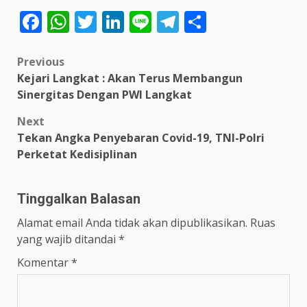
Facebook
WhatsApp
Twitter
LinkedIn
Line
Telegram
Share
Post
Previous
Kejari Langkat : Akan Terus Membangun
navigation
Sinergitas Dengan PWI Langkat
Next
Tekan Angka Penyebaran Covid-19, TNI-Polri
Perketat Kedisiplinan
Tinggalkan Balasan
Alamat email Anda tidak akan dipublikasikan.
Ruas
yang wajib ditandai
*
Komentar
*