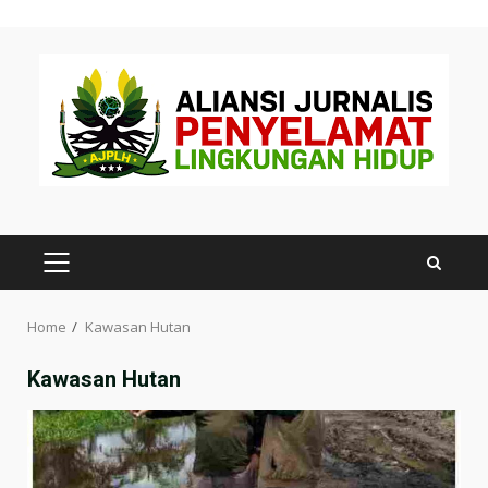
Skip
to
content
PRIMARY
MENU
Home
Kawasan Hutan
Kawasan Hutan